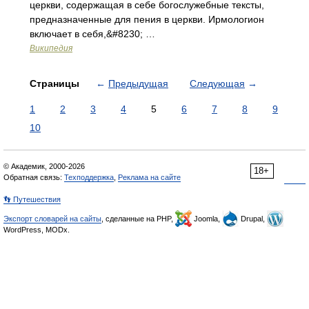
церкви, содержащая в себе богослужебные тексты,
предназначенные для пения в церкви. Ирмологион
включает в себя,&#8230; …
Википедия
Страницы
←
Предыдущая
Следующая
→
1
2
3
4
5
6
7
8
9
10
© Академик, 2000-2026
18+
Обратная связь:
Техподдержка
,
Реклама на сайте
👣 Путешествия
Экспорт словарей на сайты
, сделанные на PHP,
Joomla,
Drupal,
WordPress, MODx.