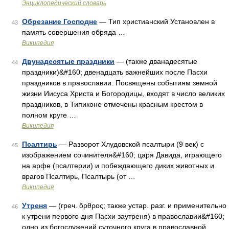
Энциклопедический словарь
Обрезание Господне
— Тип христианский Установлен в
43
память совершения обряда …
Википедия
Двунадесятые праздники
— (также дванадесятые
44
праздники)&#160; двенадцать важнейших после Пасхи
праздников в православии. Посвящены событиям земной
жизни Иисуса Христа и Богородицы, входят в число великих
праздников, в Типиконе отмечены красным крестом в
полном круге …
Википедия
Псалтирь
— Разворот Хлудовской псалтыри (9 век) с
45
изображением сочинителя&#160; царя Давида, играющего
на арфе (псалтерии) и побеждающего диких животных и
врагов Псалтирь, Псалтырь (от …
Википедия
Утреня
— (греч. ὄρθρος; также устар. разг. и применительно
46
к утрени первого дня Пасхи заутреня) в православии&#160;
одно из богослужений суточного круга в православной