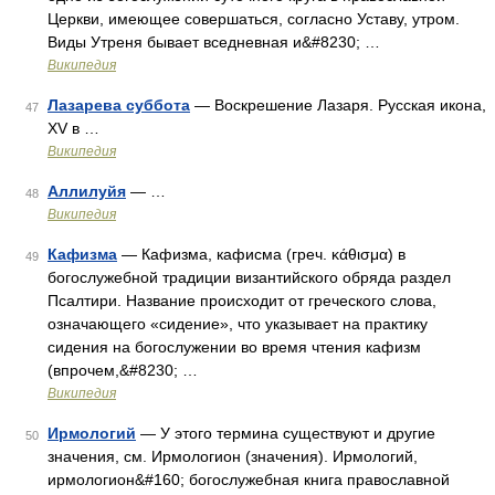
Церкви, имеющее совершаться, согласно Уставу, утром.
Виды Утреня бывает вседневная и&#8230; …
Википедия
Лазарева суббота
— Воскрешение Лазаря. Русская икона,
47
XV в …
Википедия
Аллилуйя
— …
48
Википедия
Кафизма
— Кафизма, кафисма (греч. κάθισμα) в
49
богослужебной традиции византийского обряда раздел
Псалтири. Название происходит от греческого слова,
означающего «сидение», что указывает на практику
сидения на богослужении во время чтения кафизм
(впрочем,&#8230; …
Википедия
Ирмологий
— У этого термина существуют и другие
50
значения, см. Ирмологион (значения). Ирмологий,
ирмологион&#160; богослужебная книга православной